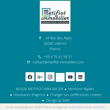
34 Rue des Alpes
26000 Valence
France
+33 4 75 61 58 51
contact@metifiot-immobilier.com
©2026 METIFIOT IMMOBILIER
Mentions légales
Honoraires d'agence
Changer ses préférences cookies
Design by
SNPI
Ce site est protégé par reCAPTCHA et les règles de
confidentialité
et les
conditions