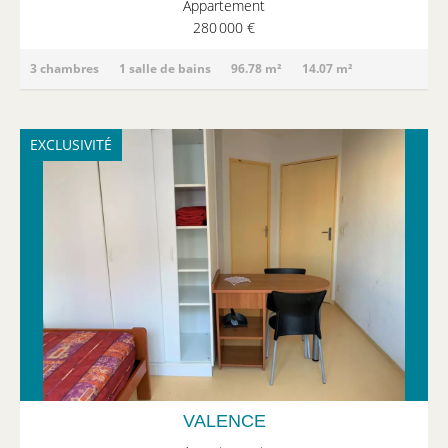
Appartement
280 000 €
3 chambres
1 salle de bains
96.78 m²
14.07 m²
EXCLUSIVITÉ
VALENCE