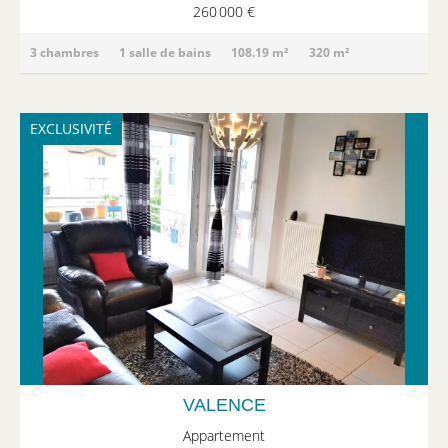
260 000 €
3 chambres
1 salle de bains
108.19 m²
320 m²
EXCLUSIVITÉ
VALENCE
Appartement