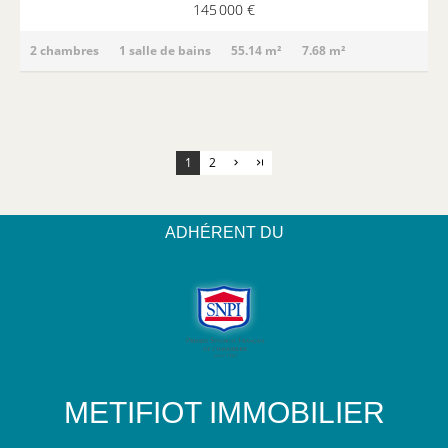
145 000 €
2 chambres
1 salle de bains
55.14 m²
7.68 m²
1
2
ADHÉRENT DU
METIFIOT IMMOBILIER