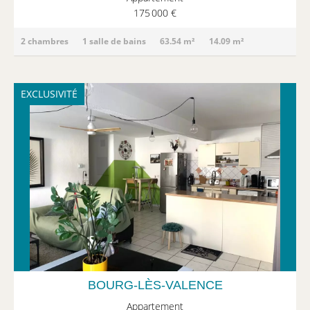
175 000 €
2 chambres
1 salle de bains
63.54 m²
14.09 m²
EXCLUSIVITÉ
BOURG-LÈS-VALENCE
Appartement