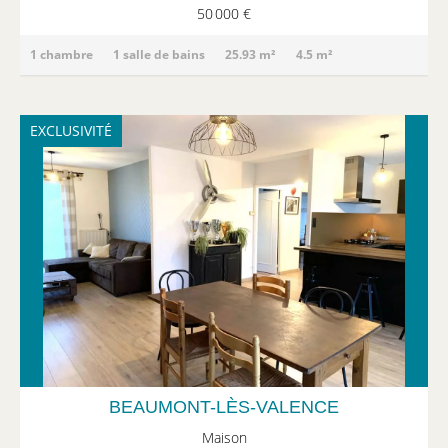
50 000 €
1 chambre
1 salle de bains
25.93 m²
4.5 m²
EXCLUSIVITÉ
BEAUMONT-LÈS-VALENCE
Maison